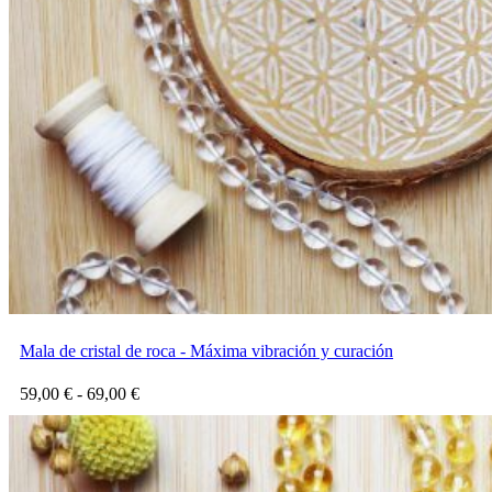
hasta
125,00 €
Mala de cristal de roca - Máxima vibración y curación
Rango
59,00
€
-
69,00
€
de
precios:
desde
59,00 €
hasta