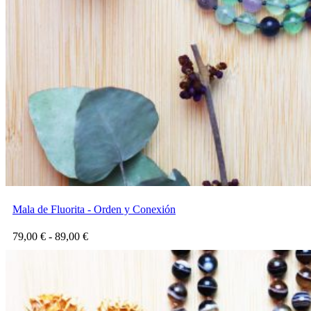
69,00 €
Mala de Fluorita - Orden y Conexión
Rango
79,00
€
-
89,00
€
de
precios:
desde
79,00 €
hasta
89,00 €