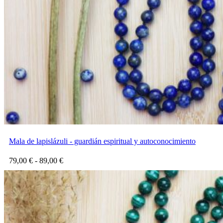
Mala de lapislázuli - guardián espiritual y autoconocimiento
Rango
79,00
€
-
89,00
€
de
precios:
desde
79,00 €
hasta
89,00 €