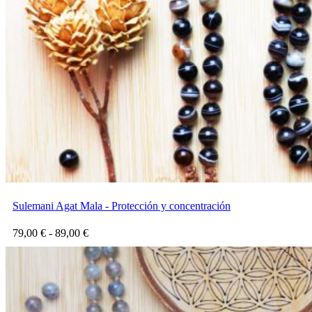
Sulemani Agat Mala - Protección y concentración
Rango
79,00
€
-
89,00
€
de
precios:
desde
79,00 €
hasta
89,00 €