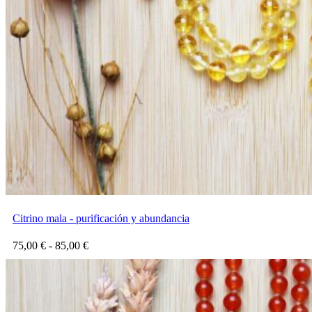
69,00 €
Citrino mala - purificación y abundancia
Rango
75,00
€
-
85,00
€
de
precios:
desde
75,00 €
hasta