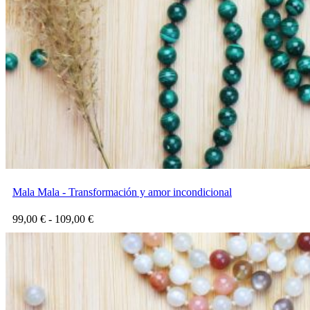
Mala Mala - Transformación y amor incondicional
Rango
99,00
€
-
109,00
€
de
precios:
desde
99,00 €
hasta
109,00 €