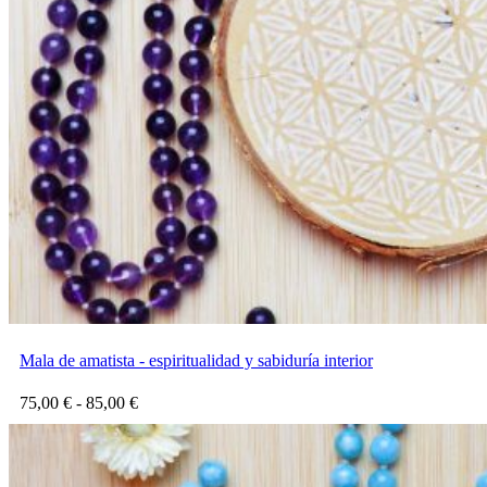
Mala de amatista - espiritualidad y sabiduría interior
Rango
75,00
€
-
85,00
€
de
precios:
desde
75,00 €