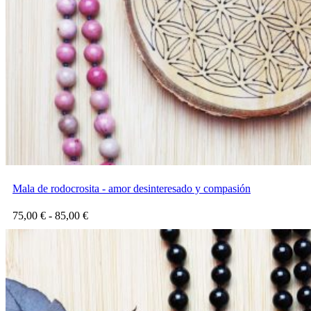
Mala de rodocrosita - amor desinteresado y compasión
Rango
75,00
€
-
85,00
€
de
precios:
desde
75,00 €
hasta
85,00 €