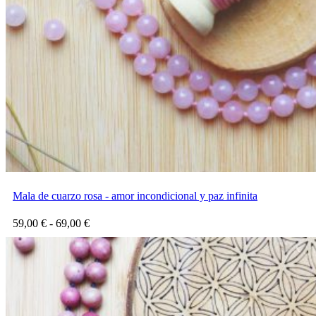
Mala de cuarzo rosa - amor incondicional y paz infinita
Rango
59,00
€
-
69,00
€
de
precios:
desde
59,00 €
hasta
69,00 €