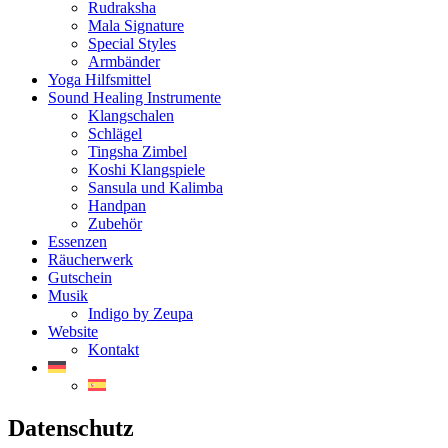
Rudraksha
Mala Signature
Special Styles
Armbänder
Yoga Hilfsmittel
Sound Healing Instrumente
Klangschalen
Schlägel
Tingsha Zimbel
Koshi Klangspiele
Sansula und Kalimba
Handpan
Zubehör
Essenzen
Räucherwerk
Gutschein
Musik
Indigo by Zeupa
Website
Kontakt
Datenschutz