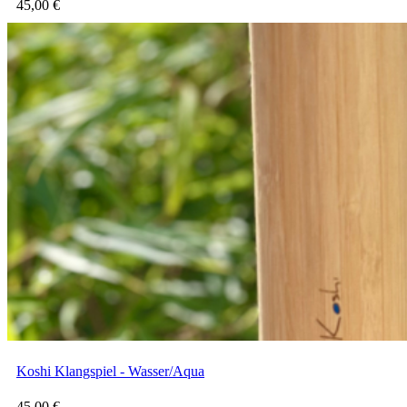
45,00
€
Koshi Klangspiel - Wasser/Aqua
45,00
€