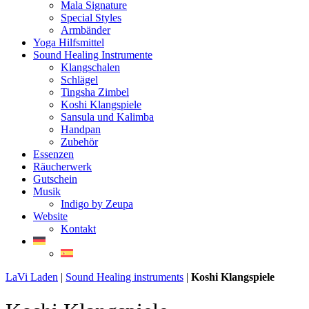
Mala Signature
Special Styles
Armbänder
Yoga Hilfsmittel
Sound Healing Instrumente
Klangschalen
Schlägel
Tingsha Zimbel
Koshi Klangspiele
Sansula und Kalimba
Handpan
Zubehör
Essenzen
Räucherwerk
Gutschein
Musik
Indigo by Zeupa
Website
Kontakt
LaVi Laden
|
Sound Healing instruments
|
Koshi Klangspiele