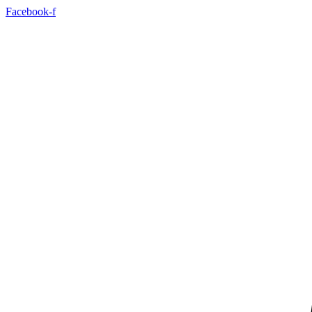
Ir
Facebook-f
al
contenido