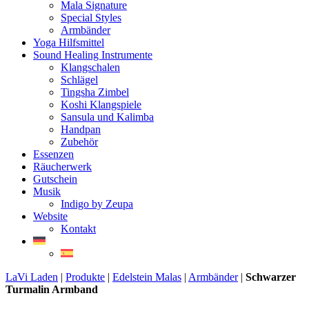
Mala Signature
Special Styles
Armbänder
Yoga Hilfsmittel
Sound Healing Instrumente
Klangschalen
Schlägel
Tingsha Zimbel
Koshi Klangspiele
Sansula und Kalimba
Handpan
Zubehör
Essenzen
Räucherwerk
Gutschein
Musik
Indigo by Zeupa
Website
Kontakt
LaVi Laden
|
Produkte
|
Edelstein Malas
|
Armbänder
|
Schwarzer
Turmalin Armband