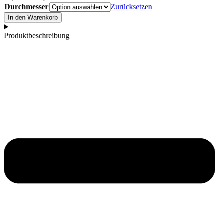
89,00 €
Durchmesser
Zurücksetzen
bis
Mond
In den Warenkorb
99,00 €
Klangschale
(Moon
Produktbeschreibung
Bowl)
-
10-
14cm
Menge