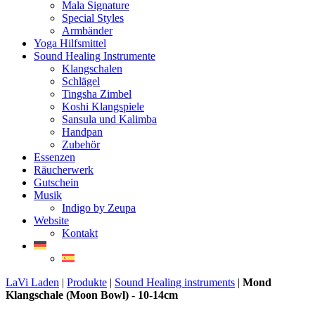
Mala Signature
Special Styles
Armbänder
Yoga Hilfsmittel
Sound Healing Instrumente
Klangschalen
Schlägel
Tingsha Zimbel
Koshi Klangspiele
Sansula und Kalimba
Handpan
Zubehör
Essenzen
Räucherwerk
Gutschein
Musik
Indigo by Zeupa
Website
Kontakt
LaVi Laden
|
Produkte
|
Sound Healing instruments
|
Mond
Klangschale (Moon Bowl) - 10-14cm