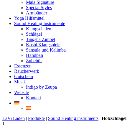
Mala Signature
Special Styles
Armbänder
Yoga Hilfsmittel
Sound Healing Instrumente
Klangschalen
Schlägel
Tingsha Zimbel
Koshi Klangspiele
Sansula und Kalimba
Handpan
Zubehör
Essenzen
Räucherwerk
Gutschein
Musik
Indigo by Zeupa
Website
Kontakt
LaVi Laden
|
Produkte
|
Sound Healing instruments
|
Holzschlägel
L